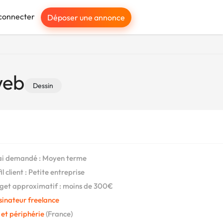
connecter
Déposer une annonce
web
Dessin
i demandé : Moyen terme
l client : Petite entreprise
et approximatif : moins de 300€
sinateur freelance
e et périphérie
(France)