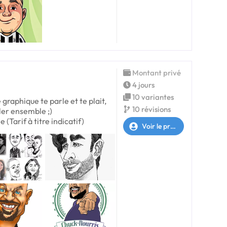
Montant privé
4 jours
10 variantes
graphique te parle et te plait,
10 révisions
ller ensemble ;)
Tarif à titre indicatif)
Voir le profil