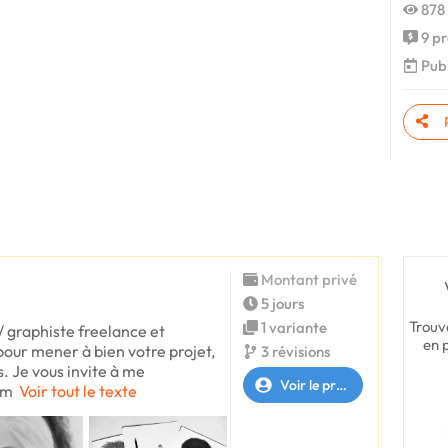
878 
9 pr
Publ
Montant privé
5 jours
Trouv
1 variante
r / graphiste freelance et
en 
our mener à bien votre projet,
3 révisions
s. Je vous invite à me
Voir le profil
rm
Voir tout le texte