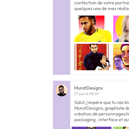
confection de votre portrai
quelques une de mes réalis
MuratDesigns
27 juin à 08:01
Salut, j'espère que tu vas b
MuratDesigns, graphiste de
création de personnages/mas
packaging , interface et au