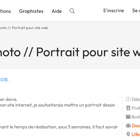
S'inscrire
Se 
tions
Graphistes
Aide
oto // Portrait pour site web
nnonce
oto // Portrait pour site 
2018.
er devis.
Déla
 site internet, je souhaiterais mettre un portrait dessin
Profi
Budg
Des
ant le temps de réalisation, sous 3 semaines, il faut savoir
Lill