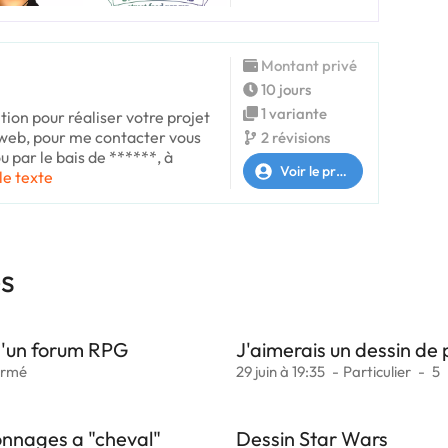
Montant privé
10 jours
1 variante
sition pour réaliser votre projet
e web, pour me contacter vous
2 révisions
u par le bais de ******, à
Voir le profil
 le texte
es
 d'un forum RPG
J'aimerais un dessin de
ermé
29 juin à 19:35
Particulier
5
sonnages a "cheval"
Dessin Star Wars