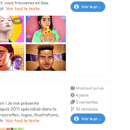
t. vous trouverez en bas
Voir le profil
at
Voir tout le texte
GIF
Montant privé
4 jours
3 variantes
ien ! Je me présente
puis 2011 spécialisé dans la
10 révisions
cottes, logos, illustrations,
Voir le profil
tr
Voir tout le texte