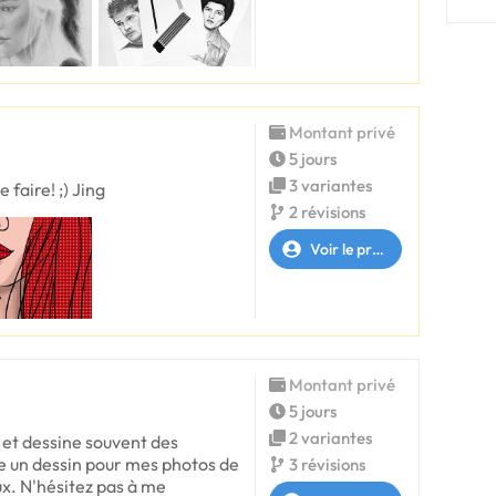
Montant privé
5 jours
3 variantes
 faire! ;) Jing
2 révisions
Voir le profil
Montant privé
5 jours
2 variantes
ce et dessine souvent des
me un dessin pour mes photos de
3 révisions
aux. N'hésitez pas à me