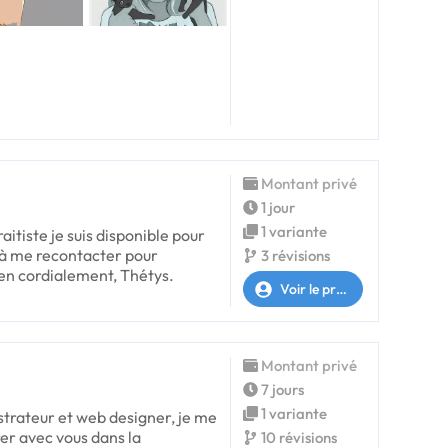
Montant privé
1 jour
1 variante
raitiste je suis disponible pour
s à me recontacter pour
3 révisions
ien cordialement, Thétys.
Voir le profil
Montant privé
7 jours
1 variante
ustrateur et web designer, je me
rer avec vous dans la
10 révisions