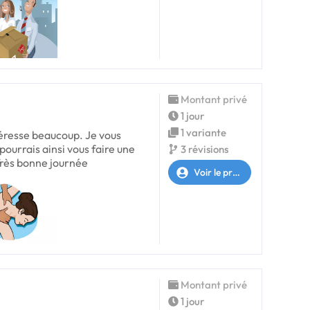
Montant privé
1 jour
1 variante
téresse beaucoup. Je vous
pourrais ainsi vous faire une
3 révisions
 Très bonne journée
Voir le profil
Montant privé
1 jour