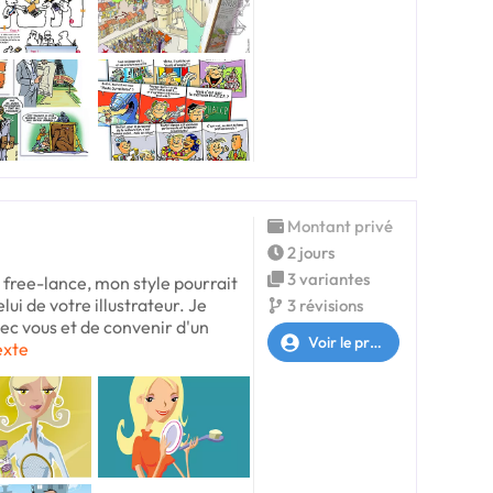
Montant privé
2 jours
3 variantes
r free-lance, mon style pourrait
ui de votre illustrateur. Je
3 révisions
vec vous et de convenir d'un
Voir le profil
exte