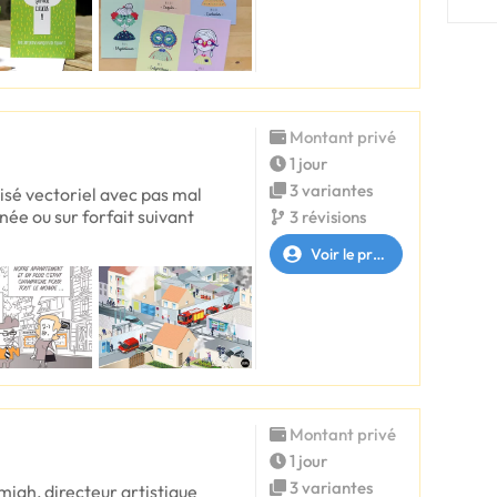
Montant privé
1 jour
3 variantes
lisé vectoriel avec pas mal
née ou sur forfait suivant
3 révisions
Voir le profil
Montant privé
1 jour
3 variantes
miah, directeur artistique