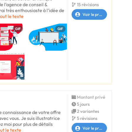
de l’agence de conseil &
15 révisions
i très enthousiaste à l’idée de
Voir le profil
tout le texte
GIF
GIF
Montant privé
5 jours
2 variantes
re connaissance de votre offre
vec vous. Je suis illustratrice
5 révisions
z moi pour plus de détails
Voir le profil
out le texte