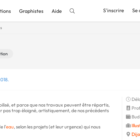
S'inscrire
Se 
tions
Graphistes
Aide
ns
nnonce
ation
2018.
Déla
bilisé, et parce que nos travaux peuvent être répartis,
Prof
r pas trop éloigné, artistiquement, de nos précédents
Budg
Illu
e l'
eau
, selon les projets (et leur urgence) qui nous
Dij