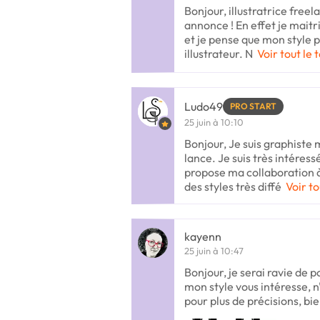
Bonjour, illustratrice freel
annonce ! En effet je maitri
et je pense que mon style p
illustrateur. N
Voir tout le 
Ludo49
PRO START
25 juin à 10:10
Bonjour, Je suis graphiste m
lance. Je suis très intéres
propose ma collaboration à 
des styles très diffé
Voir to
kayenn
25 juin à 10:47
Bonjour, je serai ravie de p
mon style vous intéresse, 
pour plus de précisions, b