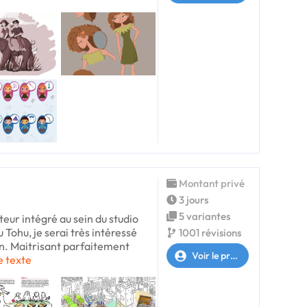
Montant privé
3 jours
5 variantes
teur intégré au sein du studio
Tohu, je serai très intéressé
1001 révisions
ion. Maitrisant parfaitement
Voir le profil
le texte