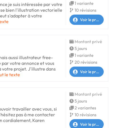
1 variante
ance je suis intéressée par votre
se bien l'illustration vectorielle
10 révisions
eut s'adapter à votre
Voir le profil
texte
Montant privé
5 jours
1 variante
ais aussi illustrateur free-
20 révisions
sé par votre annonce et vous
votre projet. J'illustre dans
Voir le profil
ut le texte
Montant privé
5 jours
2 variantes
ouvoir travailler avec vous, si
n'hésitez pas à me contacter
10 révisions
ien cordialement, Karen
Voir le profil