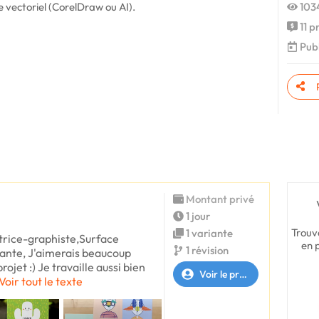
 vectoriel (CorelDraw ou AI).
1034
11 p
Publ
Montant privé
1 jour
Trouv
1 variante
atrice-graphiste,Surface
en 
1 révision
ante, J'aimerais beaucoup
rojet :) Je travaille aussi bien
Voir le profil
Voir tout le texte