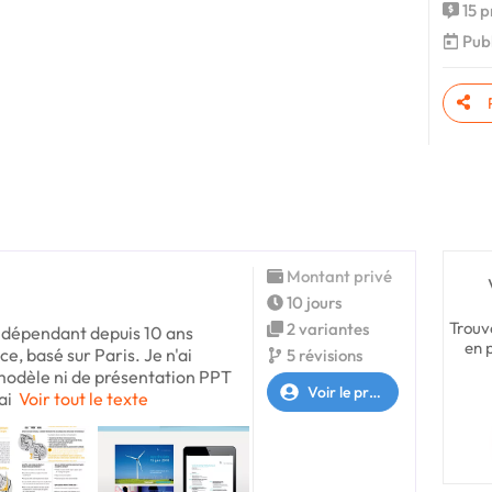
15 p
Publ
Montant privé
10 jours
Trouv
2 variantes
 indépendant depuis 10 ans
en 
e, basé sur Paris. Je n'ai
5 révisions
odèle ni de présentation PPT
Voir le profil
ai
Voir tout le texte