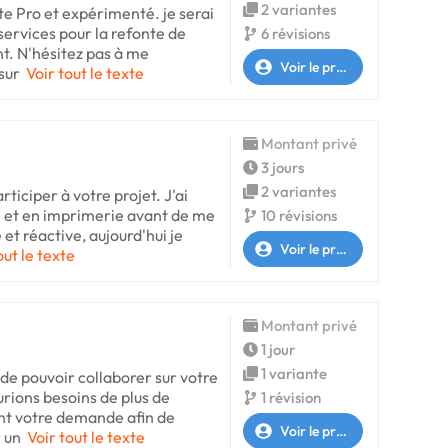
2 variantes
ste Pro et expérimenté. je serai
services pour la refonte de
6 révisions
. N'hésitez pas à me
Voir le profil
 sur
Voir tout le texte
Montant privé
3 jours
2 variantes
rticiper à votre projet. J'ai
m et en imprimerie avant de me
10 révisions
et réactive, aujourd'hui je
Voir le profil
out le texte
Montant privé
1 jour
1 variante
 de pouvoir collaborer sur votre
urions besoins de plus de
1 révision
t votre demande afin de
Voir le profil
 un
Voir tout le texte