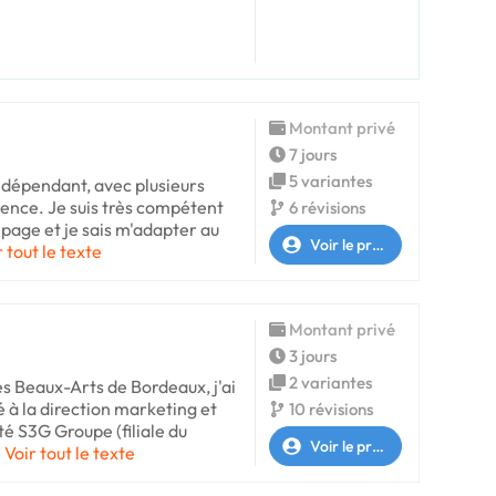
Montant privé
7 jours
5 variantes
indépendant, avec plusieurs
ence. Je suis très compétent
6 révisions
 page et je sais m'adapter au
Voir le profil
r tout le texte
Montant privé
3 jours
2 variantes
es Beaux-Arts de Bordeaux, j'ai
 à la direction marketing et
10 révisions
é S3G Groupe (filiale du
Voir le profil
Voir tout le texte