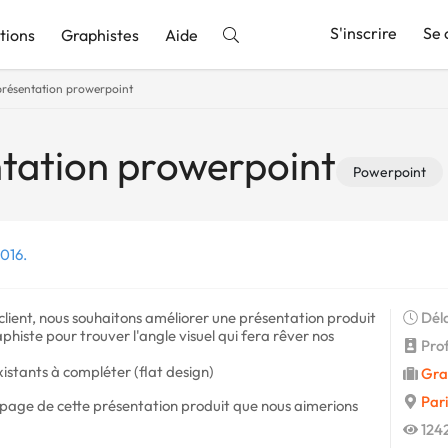
S'inscrire
Se 
tions
Graphistes
Aide
présentation prowerpoint
nnonce
tation prowerpoint
Powerpoint
016.
 client, nous souhaitons améliorer une présentation produit
Déla
histe pour trouver l'angle visuel qui fera rêver nos
Prof
istants à compléter (flat design)
Gra
Pari
1 page de cette présentation produit que nous aimerions
1242