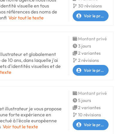
dentité visuelle en tous
30 révisions
nos références des noms de
Voir le profil
onfi
Voir tout le texte
Montant privé
3 jours
2 variantes
 illustrateur et globalement
 de 10 ans, dans laquelle j'ai
2 révisions
ts d'identités visuelles et de
Voir le profil
 texte
Montant privé
5 jours
2 variantes
t illustrateur je vous propose
'une forte expérience en
10 révisions
fectué à l'école européenne
Voir le profil
s
Voir tout le texte