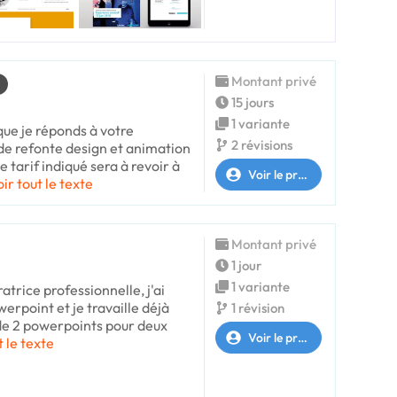
Montant privé
15 jours
1 variante
 que je réponds à votre
2 révisions
de refonte design et animation
 tarif indiqué sera à revoir à
Voir le profil
oir tout le texte
Montant privé
1 jour
1 variante
ratrice professionnelle, j'ai
werpoint et je travaille déjà
1 révision
de 2 powerpoints pour deux
Voir le profil
t le texte