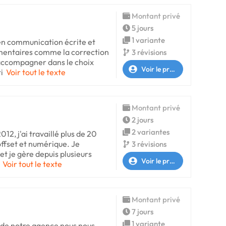
Montant privé
5 jours
1 variante
en communication écrite et
émentaires comme la correction
3 révisions
 accompagner dans le choix
Voir le profil
i
Voir tout le texte
Montant privé
2 jours
2 variantes
12, j'ai travaillé plus de 20
ffset et numérique. Je
3 révisions
et je gère depuis plusieurs
Voir le profil
Voir tout le texte
Montant privé
7 jours
1 variante
n de notre agence nous nous