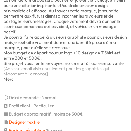
Le nom de la marque sera peut être "joie et vie". Chaque T Shirt
aura une citation inspirante et/ou drole avec un design
minimaliste et efficace. Au travers cette marque, je souhaite
permettre aux futurs clients d'incarner leurs valeurs et de
partager leurs messages. Chaque vêtement devra donner le
sourir aux personnes qui les voient, et vehiculer un message
positif.
Je pourrai faire appel à plusieurs graphiste pour plusieurs design
mais je souhaite vraiment donner une identité propre à ma
marque, pour qu'elle soit reconnue.
Mon budget de départ pour un logo + 10 design de T Shirt est
entre 300 et 500€.
Si le projet vous tente, envoyez moi un mail à l'adresse suivante :
[Adresse email visible seulement pour les graphistes qui
répondent à l'annonce]
Merci.
Délai demandé : Normal
Profil client : Particulier
Budget approximatif : moins de 300€
Designer textile
Paris et périphérie
(France)