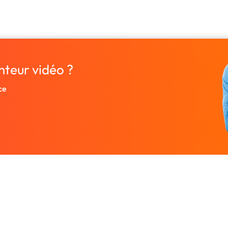
nteur vidéo ?
ce
Entreprise
Ressources
 designers.
À propos
Nos guides prati
rutez un
Nous contacter
Freelances par v