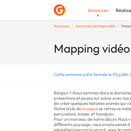
Annonces
Réalisa
Annonces
Annonces montage vidéo
Mappi
Déposer une a
Mapping vidéo 
Cette annonce a été fermée le 05 juillet 
Bonjour !! Nous sommes dans le domaine 
présentons et jouons sur scène avec nos pr
de créer quelques histoires animés qui vi
Notre style de
musique
se retrouve mélan
percussions, basse, et handpan.
Pour un morceau de notre album Nous vo
différents paysage, nous avions pensé à u
péripéties pourrai lui arrivé, pour le res