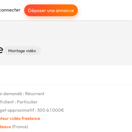
connecter
Déposer une annonce
e
Montage vidéo
i demandé : Récurrent
l client : Particulier
et approximatif : 300 à 1 000€
teur vidéo freelance
deaux
(France)