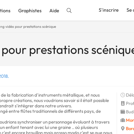
S'inscrire
Se 
tions
Graphistes
Aide
ng vidéo pour prestations scénique
nnonce
pour prestations scéniqu
2018.
de la fabrication d'instruments métallique, et nous
Déla
opre créations, nous voudrions savoir si il était possible
Profi
endrait s'intégrer dans notre univers.
gé entre flûtes traditionnels de différents pays, de
Budg
Mon
udrions synchroniser un personnage évoluant à travers
n enfant tenant avec lui une graine .. où plusieurs
Bor
te c'est encore brouillon mais grosso modo c'est se que nous