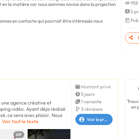
958 
 en la matière car nous sommes novice dans la projection
5 pr
Publ
sonnes en contacte qui pourrait être intéressés nous
Montant privé
5 jours
Trouv
1 variante
 une agence créative et
en 
ping vidéo. Ayant déja réalisé
3 révisions
sé, ce sera avec plaisir. Nous
Voir le profil
Voir tout le texte
GIF