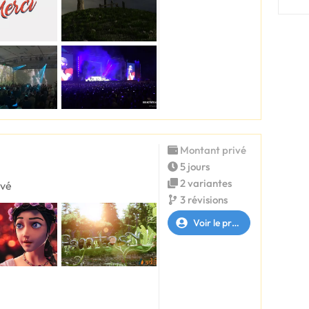
Montant privé
5 jours
2 variantes
ivé
3 révisions
Voir le profil