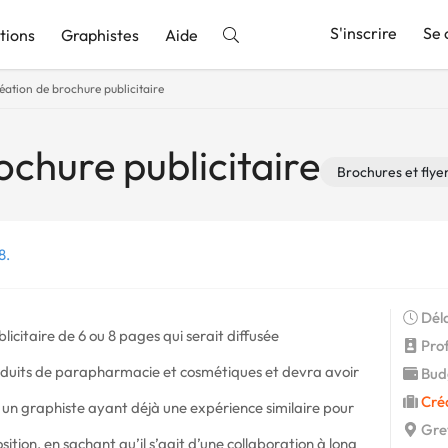
S'inscrire
Se 
tions
Graphistes
Aide
éation de brochure publicitaire
nnonce
ochure publicitaire
Brochures et flye
8.
Déla
icitaire de 6 ou 8 pages qui serait diffusée
Profi
oduits de parapharmacie et cosmétiques et devra avoir
Budg
Cré
s un graphiste ayant déjà une expérience similaire pour
Gre
ition, en sachant qu’il s’agit d’une collaboration à long