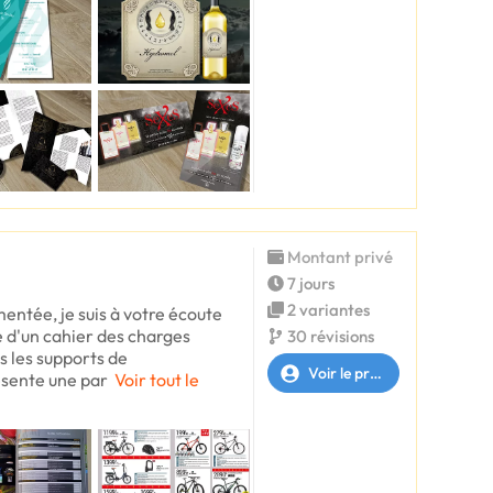
Montant privé
7 jours
2 variantes
entée, je suis à votre écoute
 d'un cahier des charges
30 révisions
us les supports de
Voir le profil
sente une par
Voir tout le