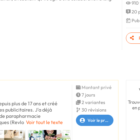
910 
20 p
Publ
Montant privé
7 jours
Trouv
2 variantes
epuis plus de 17 ans et créé
en 
 publicitaires. J'a déjà
30 révisions
s de parapharmacie
Voir le profil
ques (Revlo
Voir tout le texte