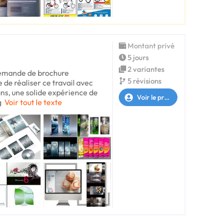
Montant privé
5 jours
2 variantes
demande de brochure
5 révisions
e de réaliser ce travail avec
 ans, une solide expérience de
Voir le profil
g
Voir tout le texte