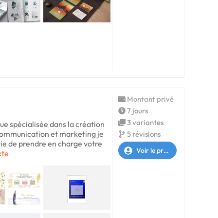
Montant privé
7 jours
3 variantes
que spécialisée dans la création
 communication et marketing je
5 révisions
avie de prendre en charge votre
Voir le profil
xte