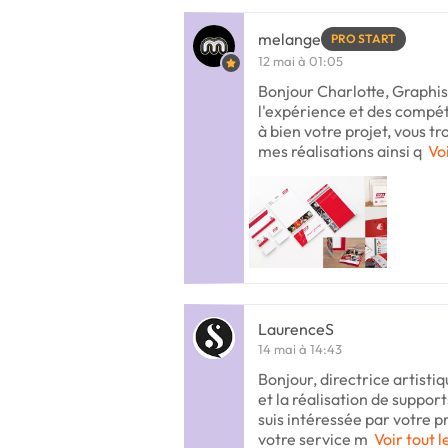
melange
PRO START
12 mai à 01:05
Bonjour Charlotte, Graphist
l'expérience et des compé
à bien votre projet, vous t
mes réalisations ainsi q
Voi
LaurenceS
14 mai à 14:43
Bonjour, directrice artisti
et la réalisation de suppor
suis intéressée par votre p
votre service m
Voir tout l