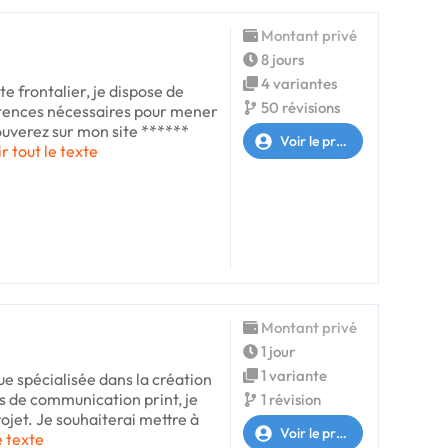
Montant privé
8 jours
4 variantes
e frontalier, je dispose de
50 révisions
tences nécessaires pour mener
rouverez sur mon site ******
Voir le profil
r tout le texte
Montant privé
1 jour
1 variante
que spécialisée dans la création
ts de communication print, je
1 révision
rojet. Je souhaiterai mettre à
Voir le profil
e texte