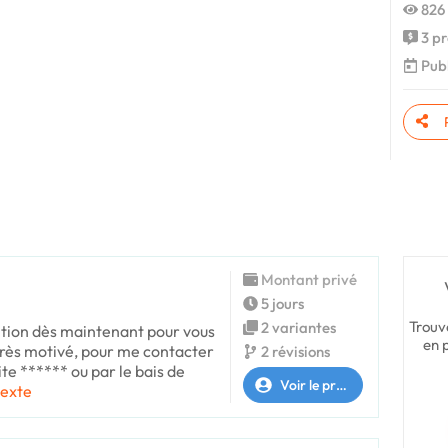
826 
3 pr
Publ
Montant privé
5 jours
Trouv
2 variantes
osition dès maintenant pour vous
en 
 très motivé, pour me contacter
2 révisions
site ****** ou par le bais de
Voir le profil
texte