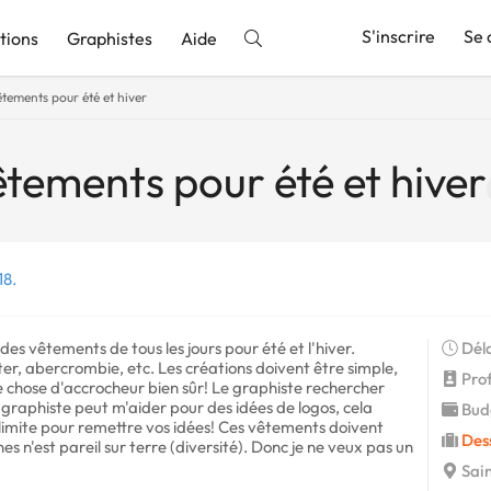
S'inscrire
Se 
tions
Graphistes
Aide
êtements pour été et hiver
nnonce
êtements pour été et hiver
18.
es vêtements de tous les jours pour été et l'hiver.
Déla
r, abercrombie, etc. Les créations doivent être simple,
Profi
chose d'accrocheur bien sûr! Le graphiste rechercher
 le graphiste peut m'aider pour des idées de logos, cela
Budg
e limite pour remettre vos idées! Ces vêtements doivent
Des
s n'est pareil sur terre (diversité). Donc je ne veux pas un
Sain