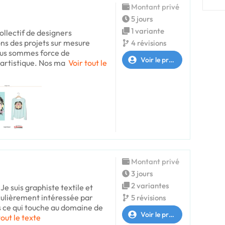
Montant privé
5 jours
1 variante
llectif de designers
ns des projets sur mesure
4 révisions
ous sommes force de
Voir le profil
 artistique. Nos ma
Voir tout le
Montant privé
3 jours
2 variantes
e suis graphiste textile et
ticulièrement intéressée par
5 révisions
s ce qui touche au domaine de
Voir le profil
tout le texte