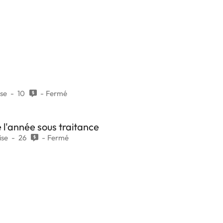
ise
10
Fermé
e l'année sous traitance
ise
26
Fermé