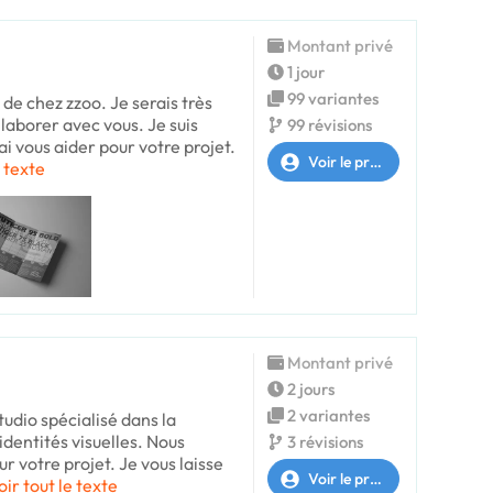
Montant privé
1 jour
99 variantes
de chez zzoo. Je serais très
llaborer avec vous. Je suis
99 révisions
rai vous aider pour votre projet.
Voir le profil
e texte
Montant privé
2 jours
2 variantes
udio spécialisé dans la
’identités visuelles. Nous
3 révisions
ur votre projet. Je vous laisse
Voir le profil
oir tout le texte