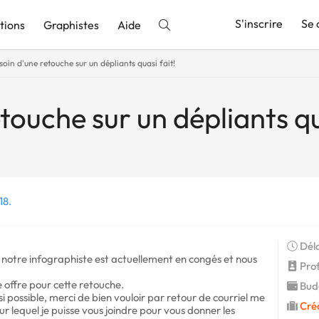
S'inscrire
Se 
tions
Graphistes
Aide
soin d'une retouche sur un dépliants quasi fait!
nnonce
touche sur un dépliants qu
18.
Déla
is notre infographiste est actuellement en congés et nous
Profi
e offre pour cette retouche.
Budg
 si possible, merci de bien vouloir par retour de courriel me
Cré
r lequel je puisse vous joindre pour vous donner les