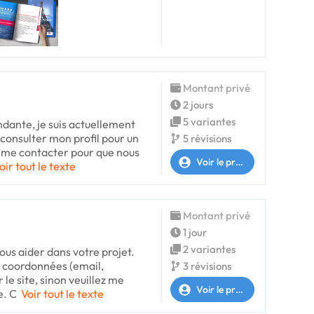
Montant privé
2 jours
5 variantes
dante, je suis actuellement
 consulter mon profil pour un
5 révisions
à me contacter pour que nous
Voir le profil
oir tout le texte
Montant privé
1 jour
2 variantes
vous aider dans votre projet.
 coordonnées (email,
3 révisions
le site, sinon veuillez me
Voir le profil
e. C
Voir tout le texte