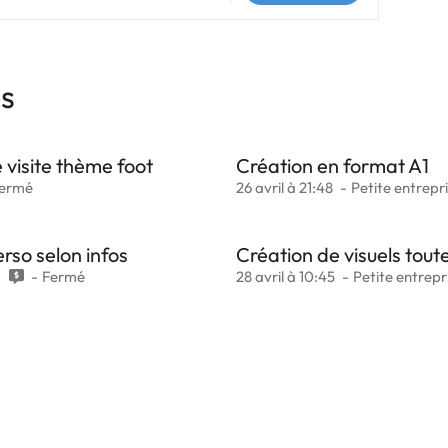
es
e visite thème foot
Création en format A1
ermé
26 avril à 21:48
Petite entrepr
erso selon infos
Création de visuels tout
6
Fermé
28 avril à 10:45
Petite entrepr