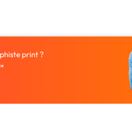
phiste print ?
ce
Entreprise
Ressources