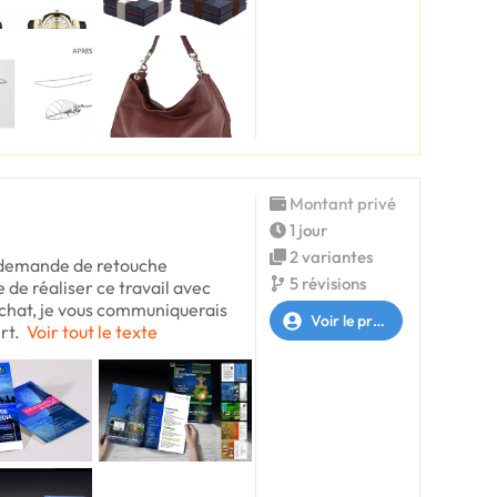
Montant privé
1 jour
2 variantes
 demande de retouche
5 révisions
e de réaliser ce travail avec
 chat, je vous communiquerais
Voir le profil
rt.
Voir tout le texte