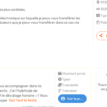
9730
1029
es plus cordiales,
7 pr
électronique sur laquelle je peux vous transférer les
 a plusieurs que je peux vous transférer dans ce cas via
Publ
Montant privé
1 jour
Trouv
1 variante
 vous accompagner dans la
en 
nts. J'ai l'habitude de
1 révision
t le décalage horaire ;-) Vous
Voir le profil
Skype
Voir tout le texte