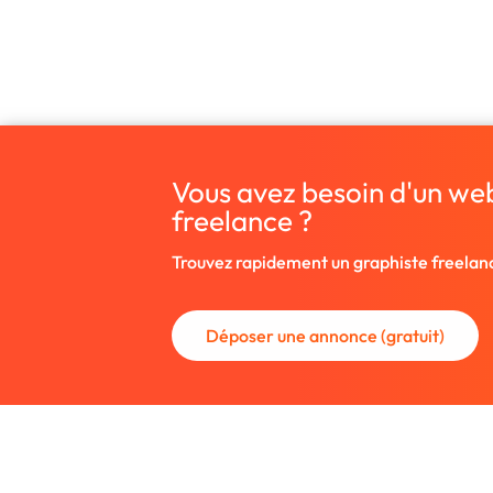
Vous avez besoin d'un we
freelance ?
Trouvez rapidement un graphiste freelan
Déposer une annonce (gratuit)