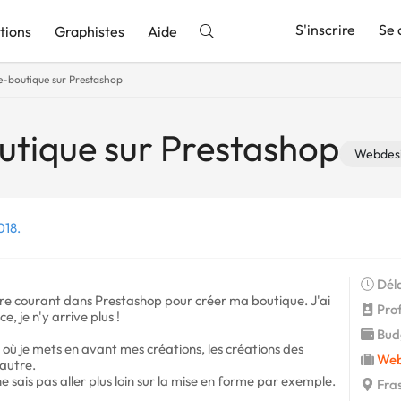
S'inscrire
Se 
tions
Graphistes
Aide
e-boutique sur Prestashop
nnonce
utique sur Prestashop
Webdes
018.
Déla
ntre courant dans Prestashop pour créer ma boutique. J'ai
Profi
 je n'y arrive plus !
Budg
où je mets en avant mes créations, les créations des
Web
autre.
ne sais pas aller plus loin sur la mise en forme par exemple.
Fras