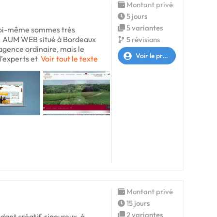
Montant privé
5 jours
5 variantes
moi-même sommes très
et. AUM WEB situé à Bordeaux
5 révisions
agence ordinaire, mais le
Voir le profil
d’experts et
Voir tout le texte
Montant privé
15 jours
2 variantes
ant créatif, rigoureux, à