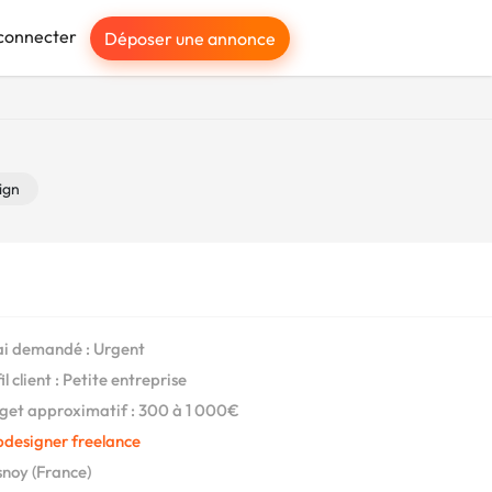
connecter
Déposer une annonce
ign
i demandé : Urgent
l client : Petite entreprise
et approximatif : 300 à 1 000€
designer freelance
noy (France)