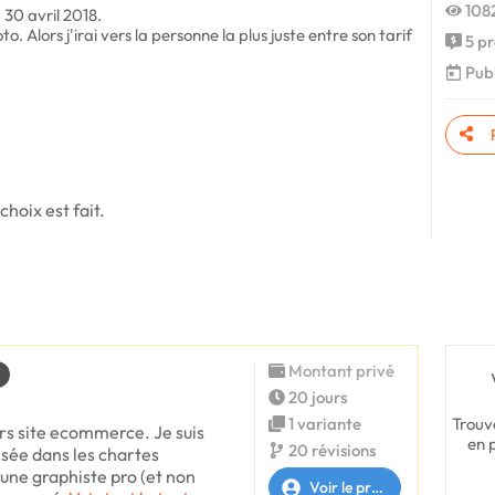
1082
 30 avril 2018.
oto. Alors j'irai vers la personne la plus juste entre son tarif
5 pr
Publ
choix est fait.
Montant privé
20 jours
Trouv
1 variante
eurs site ecommerce. Je suis
en 
20 révisions
isée dans les chartes
s une graphiste pro (et non
Voir le profil