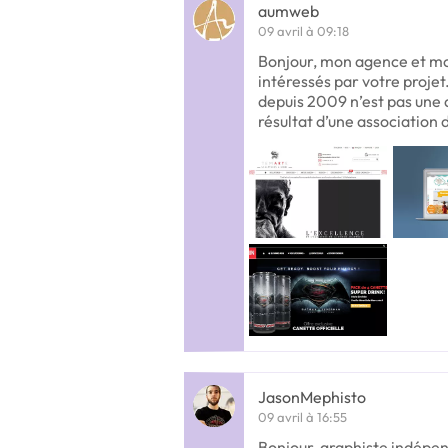
aumweb
09 avril à 09:18
Bonjour, mon agence et 
intéressés par votre proj
depuis 2009 n’est pas une 
résultat d’une association 
JasonMephisto
09 avril à 16:55
Bonjour, graphiste indépend