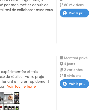
nné par mon métier depuis de
80 révisions
i ravi de collaborer avec vous
Voir le profil
Montant privé
4 jours
2 variantes
e, expérimentée et très
5 révisions
se de réaliser votre projet.
tenant et livrer rapidement
Voir le profil
 con
Voir tout le texte