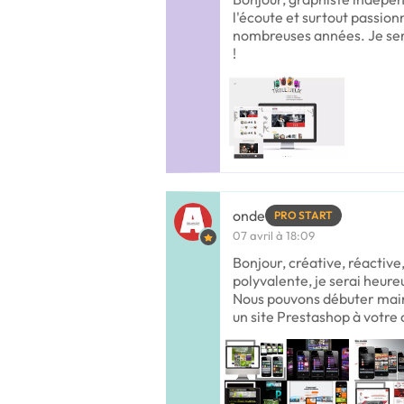
l'écoute et surtout passio
nombreuses années. Je sera
!
onde
PRO START
07 avril à 18:09
Bonjour, créative, réactiv
polyvalente, je serai heureu
Nous pouvons débuter main
un site Prestashop à votre