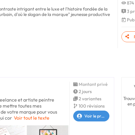
874 
traste intrigant entre le luxe et l'histoire fondée de la
3 pr
rbain, d'où le slogan de la marque" jeunesse productive
Publ
Montant privé
2 jours
Trouv
2 variantes
reelance et artiste peintre
en 
 de mettre toutes mes
100 révisions
 de votre marque pour vous
Voir le profil
ui cor
Voir tout le texte