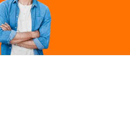
Légal
ques
Mentions légales
ille
Politique de
confidentialité
Conditions générales