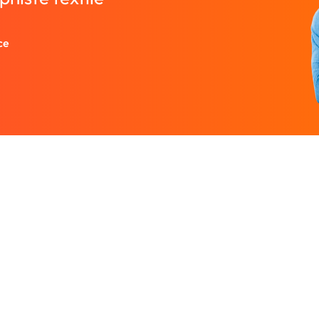
ce
Entreprise
Ressources
 designers.
À propos
Nos guides prati
rutez un
Nous contacter
Freelances par v
Partenaires
Centre d'aide
Avis sur Graphiste.com
Le blog
Nos tarifs