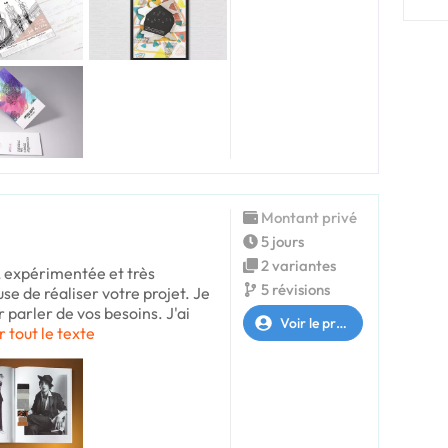
Montant privé
5 jours
2 variantes
e, expérimentée et très
5 révisions
se de réaliser votre projet. Je
r parler de vos besoins. J'ai
Voir le profil
r tout le texte