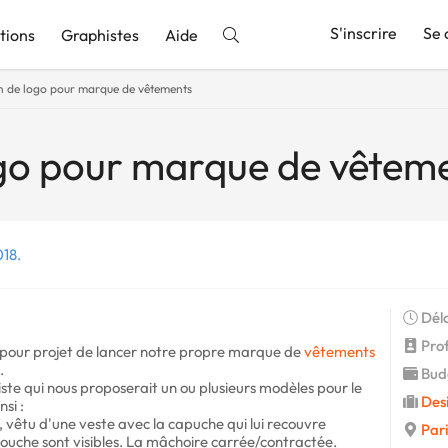
S'inscrire
Se 
tions
Graphistes
Aide
n de logo pour marque de vêtements
nnonce
ogo pour marque de vêtem
018.
Déla
Profi
s pour projet de lancer notre propre marque de
vêtements
.
Budg
te qui nous proposerait un ou plusieurs modèles pour le
Desi
si :
 vêtu d'une veste avec la capuche qui lui recouvre
Pari
 bouche sont visibles. La mâchoire carrée/contractée.