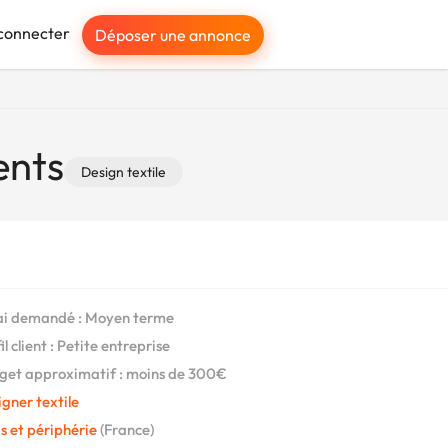
connecter
Déposer une annonce
ents
Design textile
i demandé : Moyen terme
l client : Petite entreprise
et approximatif : moins de 300€
gner textile
s et périphérie
(France)