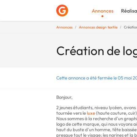
Annonces
Réalisa
Annonces
Annonces design textile
Créatio
Déposer une a
Création de l
Cette annonce a été fermée le 05 mai 2
Bonjour,
2 jeunes étudiants, niveau lycéen, avon
tournée vers le
luxe
(haute couture, cuir)
Nous sommes à la recherche d'un graphis
logo de cette marque, qui nous voyons ain
haut du buste d'un homme, tête baissée,
presque tout le visage; les narines et la