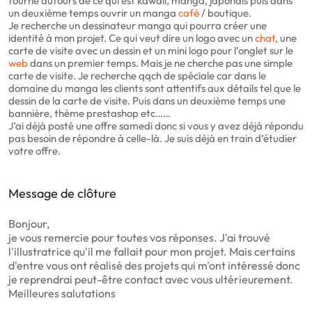
tourne autours de ce qui est kawaii, manga, japonais puis dans
un deuxième temps ouvrir un manga
café
/ boutique.
Je recherche un dessinateur manga qui pourra créer une
identité à mon projet. Ce qui veut dire un logo avec un
chat
, une
carte de visite avec un dessin et un mini logo pour l’onglet sur le
web
dans un premier temps. Mais je ne cherche pas une simple
carte de visite. Je recherche qqch de spéciale car dans le
domaine du manga les clients sont attentifs aux détails tel que le
dessin de la carte de visite. Puis dans un deuxième temps une
bannière, thème prestashop etc……
J’ai déjà posté une offre samedi donc si vous y avez déjà répondu
pas besoin de répondre à celle-là. Je suis déjà en train d’étudier
votre offre.
Message de clôture
Bonjour,
je vous remercie pour toutes vos réponses. J'ai trouvé
l'illustratrice qu'il me fallait pour mon projet. Mais certains
d'entre vous ont réalisé des projets qui m'ont intéressé donc
je reprendrai peut-être contact avec vous ultérieurement.
Meilleures salutations