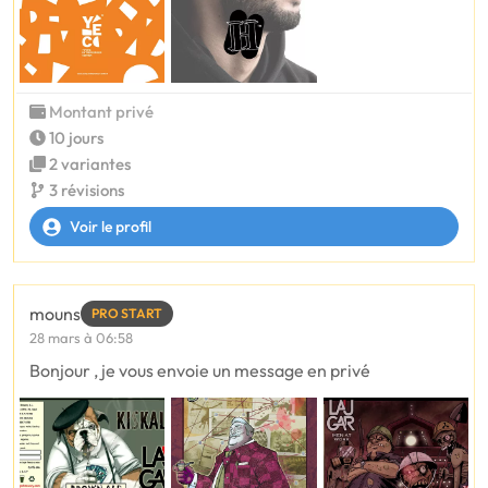
Montant privé
10 jours
2 variantes
3 révisions
Voir le profil
mouns
PRO START
28 mars à 06:58
Bonjour , je vous envoie un message en privé