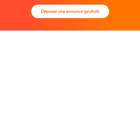
Déposer une annonce (gratuit)
La communauté des graphistes et des designers.
Trouvez un graphiste freelance ou recrutez un nouveau
collaborateur.
Entreprise
À propos
Nous contacter