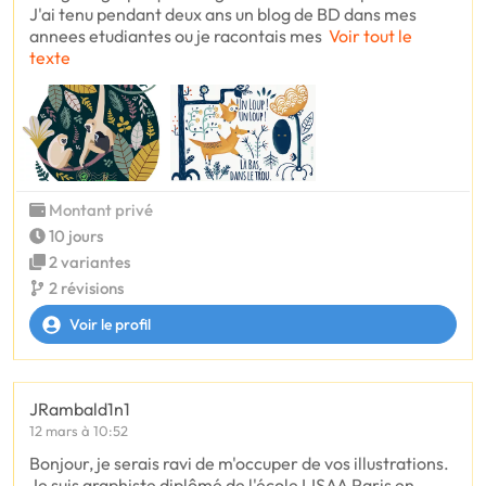
J'ai tenu pendant deux ans un blog de BD dans mes
annees etudiantes ou je racontais mes
Voir tout le
texte
Montant privé
10 jours
2 variantes
2 révisions
Voir le profil
JRambald1n1
12 mars à 10:52
Bonjour, je serais ravi de m'occuper de vos illustrations.
Je suis graphiste diplômé de l'école LISAA Paris en