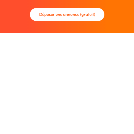
Déposer une annonce (gratuit)
La communauté des graphistes et des designers.
Trouvez un graphiste freelance ou recrutez un nouveau
collaborateur.
Entreprise
À propos