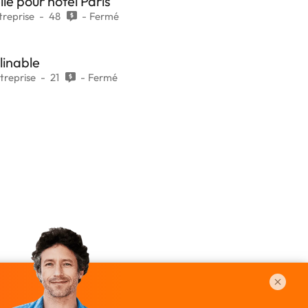
lle pour hôtel Paris
reprise
48
Fermé
linable
treprise
21
Fermé