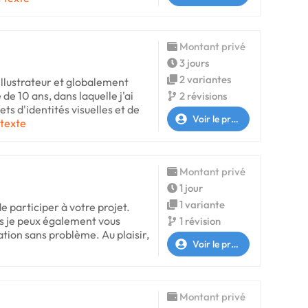
Montant privé
3 jours
2 variantes
 illustrateur et globalement
 de 10 ans, dans laquelle j'ai
2 révisions
ts d'identités visuelles et de
Voir le profil
 texte
Montant privé
1 jour
1 variante
e participer à votre projet.
is je peux également vous
1 révision
ation sans problème. Au plaisir,
Voir le profil
Montant privé