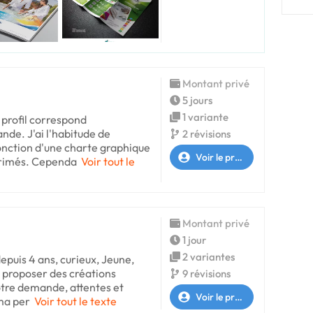
Montant privé
5 jours
1 variante
profil correspond
de. J'ai l'habitude de
2 révisions
fonction d'une charte graphique
Voir le profil
primés. Cependa
Voir tout le
Montant privé
1 jour
2 variantes
epuis 4 ans, curieux, Jeune,
 proposer des créations
9 révisions
otre demande, attentes et
Voir le profil
ma per
Voir tout le texte