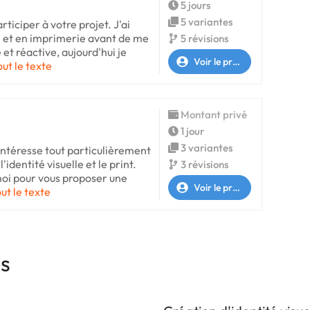
5 jours
5 variantes
rticiper à votre projet. J'ai
m et en imprimerie avant de me
5 révisions
et réactive, aujourd'hui je
Voir le profil
out le texte
Montant privé
1 jour
3 variantes
ntéresse tout particulièrement
l'identité visuelle et le print.
3 révisions
oi pour vous proposer une
Voir le profil
out le texte
es