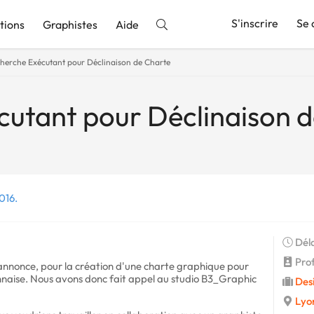
S'inscrire
Se 
tions
Graphistes
Aide
herche Exécutant pour Déclinaison de Charte
nnonce
utant pour Déclinaison 
016.
Déla
Prof
ne annonce, pour la création d'une charte graphique pour
naise. Nous avons donc fait appel au studio B3_Graphic
Des
Lyo