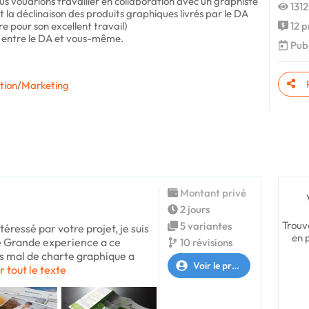
nous voudrions travailler en collaboration avec un graphiste
1312
 et la déclinaison des produits graphiques livrés par le DA
 pour son excellent travail)
12 p
on entre le DA et vous-même.
Publ
tion
/
Marketing
Montant privé
2 jours
Trouv
5 variantes
téressé par votre projet, je suis
en 
e Grande experience a ce
10 révisions
s mal de charte graphique a
Voir le profil
r tout le texte