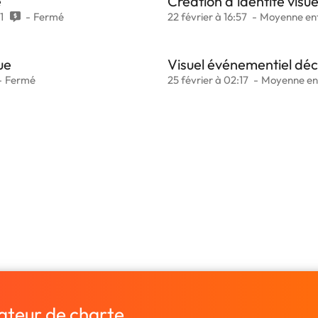
e
Création d'identité visue
1
Fermé
22 février à 16:57
Moyenne ent
ue
Visuel événementiel déc
Fermé
25 février à 02:17
Moyenne en
ateur de charte