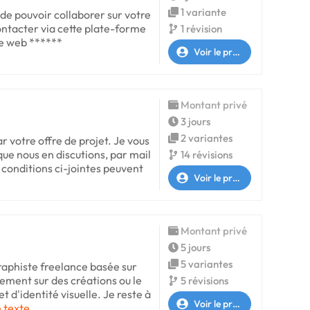
1 variante
 de pouvoir collaborer sur votre
ontacter via cette plate-forme
1 révision
te web ******
Voir le profil
Montant privé
3 jours
2 variantes
ar votre offre de projet. Je vous
que nous en discutions, par mail
14 révisions
s conditions ci-jointes peuvent
Voir le profil
Montant privé
5 jours
5 variantes
graphiste freelance basée sur
èrement sur des créations ou le
5 révisions
d'identité visuelle. Je reste à
Voir le profil
e texte