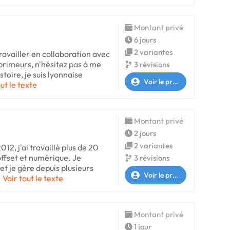
Montant privé
6 jours
2 variantes
ravailler en collaboration avec
primeurs, n'hésitez pas à me
3 révisions
stoire, je suis lyonnaise
Voir le profil
out le texte
Montant privé
2 jours
2 variantes
12, j'ai travaillé plus de 20
ffset et numérique. Je
3 révisions
et je gère depuis plusieurs
Voir le profil
Voir tout le texte
Montant privé
1 jour