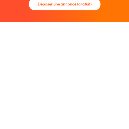
Déposer une annonce (gratuit)
La communauté des graphistes et des designers.
Trouvez un graphiste freelance ou recrutez un nouveau
collaborateur.
Entreprise
À propos
Nous contacter