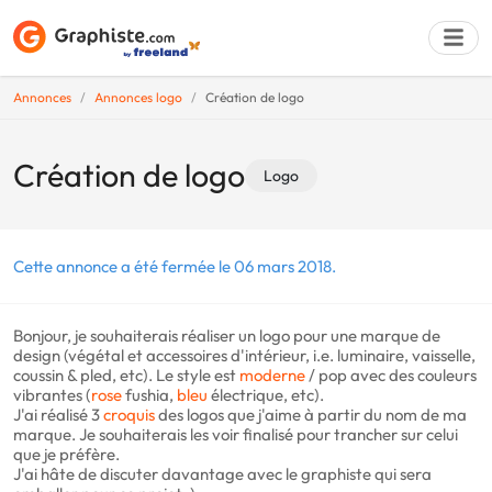
Annonces
Annonces logo
Création de logo
Déposer une a
Création de logo
Logo
Cette annonce a été fermée le 06 mars 2018.
Bonjour, je souhaiterais réaliser un logo pour une marque de
design (végétal et accessoires d'intérieur, i.e. luminaire, vaisselle,
coussin & pled, etc). Le style est
moderne
/ pop avec des couleurs
vibrantes (
rose
fushia,
bleu
électrique, etc).
J'ai réalisé 3
croquis
des logos que j'aime à partir du nom de ma
marque. Je souhaiterais les voir finalisé pour trancher sur celui
que je préfère.
J'ai hâte de discuter davantage avec le graphiste qui sera