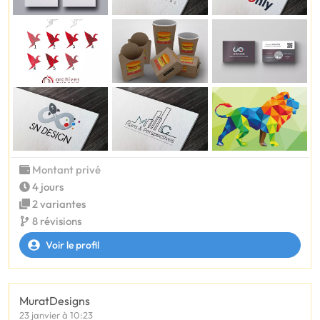
Montant privé
4 jours
2 variantes
8 révisions
Voir le profil
MuratDesigns
23 janvier à 10:23