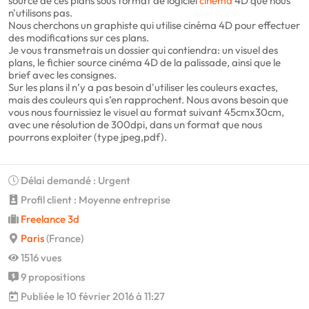
source de ces plans sous format de logiciel
cinéma
4D que nous
n'utilisons pas.
Nous cherchons un graphiste qui utilise cinéma 4D pour effectuer
des modifications sur ces plans.
Je vous transmetrais un dossier qui contiendra: un visuel des
plans, le fichier source cinéma 4D de la palissade, ainsi que le
brief avec les consignes.
Sur les plans il n’y a pas besoin d'utiliser les couleurs exactes,
mais des couleurs qui s’en rapprochent. Nous avons besoin que
vous nous fournissiez le visuel au format suivant 45cmx30cm,
avec une résolution de 300dpi, dans un format que nous
pourrons exploiter (type jpeg,pdf).
Délai demandé : Urgent
Profil client : Moyenne entreprise
Freelance 3d
Paris
(France)
1516 vues
9 propositions
Publiée le 10 février 2016 à 11:27