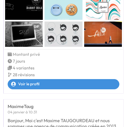
GIF
Montant privé
7 jours
4 variantes
28 révisions
Voir le profil
MaximeTaug
04 janvier à 10:31
Bonjour, Moi c'est Maxime TAUGOURDEAU et nous
sommes une agence de communication créée en 2013,