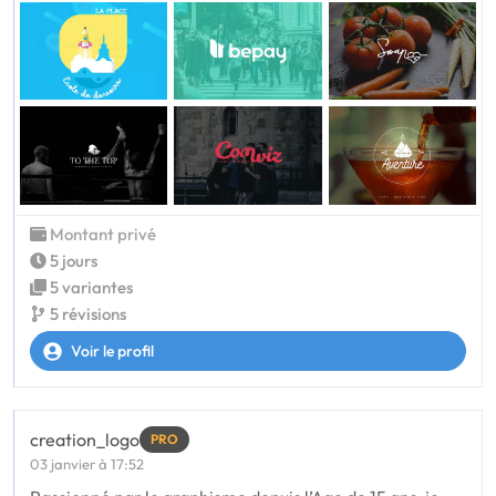
Montant privé
5 jours
5 variantes
5 révisions
Voir le profil
creation_logo
PRO
03 janvier à 17:52