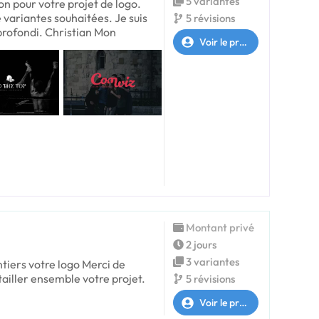
5 variantes
on pour votre projet de logo.
 variantes souhaitées. Je suis
5 révisions
pprofondi. Christian Mon
Voir le profil
Montant privé
2 jours
3 variantes
ntiers votre logo Merci de
ailler ensemble votre projet.
5 révisions
Voir le profil