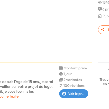
1340
6 pr
Publ
Montant privé
1 jour
Trouv
2 variantes
depuis l’Age de 15 ans, je serai
en 
100 révisions
ailler sur votre projet de logo.
, je vous fournis les
Voir le profil
out le texte