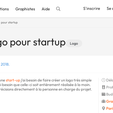
S'inscrire
Se 
tions
Graphistes
Aide
 pour startup
nnonce
go pour startup
Logo
 2018.
’une
start-up
j’ai besoin de faire créer un logo très simple
Déla
ai besoin que celle-ci soit entièrement réalisée à la main.
Profi
précisions directement à la personne en charge du projet.
Budg
Gra
Pari