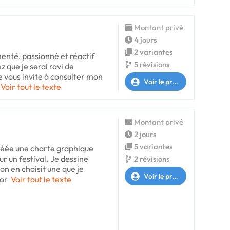
Montant privé
4 jours
2 variantes
enté, passionné et réactif
5 révisions
z que je serai ravi de
Je vous invite à consulter mon
Voir le profil
Voir tout le texte
Montant privé
2 jours
5 variantes
réée une charte graphique
ur un festival. Je dessine
2 révisions
 on en choisit une que je
Voir le profil
tor
Voir tout le texte