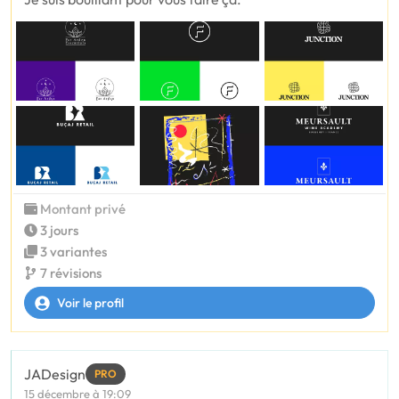
Montant privé
3 jours
3 variantes
7 révisions
Voir le profil
JADesign
PRO
15 décembre à 19:09