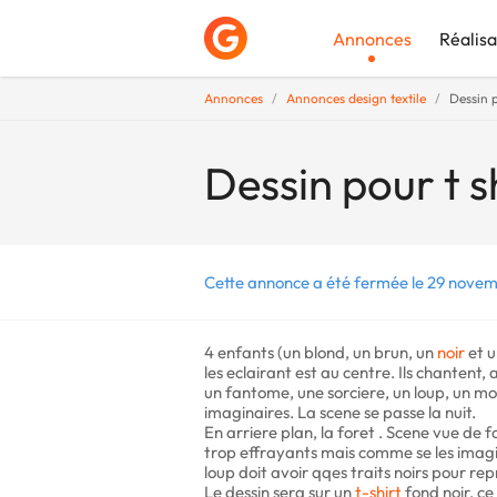
Annonces
Réalisa
Annonces
Annonces design textile
Dessin p
Déposer une a
Dessin pour t s
Cette annonce a été fermée le 29 novem
4 enfants (un blond, un brun, un
noir
et u
les eclairant est au centre. Ils chanten
un fantome, une sorciere, un loup, un mon
imaginaires. La scene se passe la nuit.
En arriere plan, la foret . Scene vue de 
trop effrayants mais comme se les imagine
loup doit avoir qqes traits noirs pour r
Le dessin sera sur un
t-shirt
fond noir, ce 