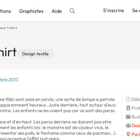
S'inscrire
Se 
tions
Graphistes
Aide
our t shirt
nnonce
hirt
Design textile
bre 2017.
ne fille) sont assis en cercle, une sorte de lampe a petrole
Déla
t, apparemment heureux. Juste derriere, tout autour d'eux:
Profi
stre. Les enfants ne les voient pas car ce sont des perso
Budg
face et d'en haut. Les perso derriere ne doivent pas etre
Desi
nt les enfants (ex: le monstre est de couleur vive, le
epresenter ses poils, le fantome comme ceux de pacman...).
Pari
qui accentue l'effet nuit noire.