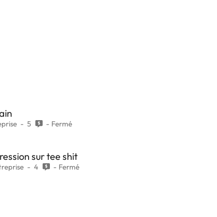
ain
eprise
5
Fermé
ession sur tee shit
treprise
4
Fermé