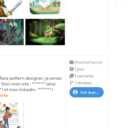
Montant privé
1 jour
1 variante
face pattern designer, je serais
1 révision
) Voici mon site : ****** ainsi
/ et mon linkedin : ******/
Voir le profil
texte