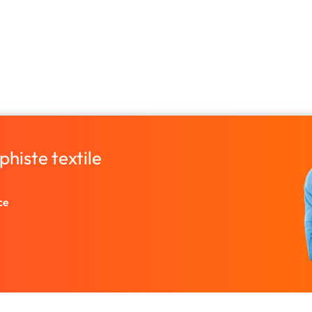
histe textile
ce