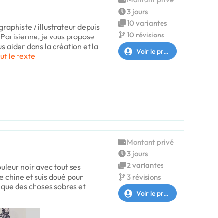
3 jours
10 variantes
raphiste / illustrateur depuis
10 révisions
n Parisienne, je vous propose
aider dans la création et la
Voir le profil
out le texte
Montant privé
3 jours
2 variantes
ouleur noir avec tout ses
 de chine et suis doué pour
3 révisions
t que des choses sobres et
Voir le profil