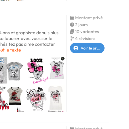
Montant privé
2 jours
10 variantes
 ans et graphiste depuis plus
 collaborer avec vous sur le
4 révisions
'hésitez pas à me contacter
Voir le profil
out le texte
Montant privé