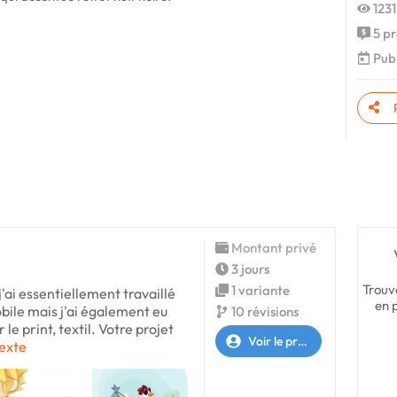
1231
5 pr
Publ
Montant privé
3 jours
Trouv
1 variante
 j'ai essentiellement travaillé
en 
bile mais j'ai également eu
10 révisions
 le print, textil. Votre projet
Voir le profil
texte