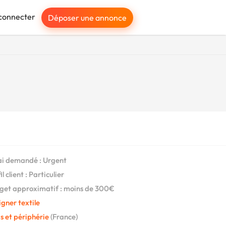
connecter
Déposer une annonce
i demandé : Urgent
l client : Particulier
et approximatif : moins de 300€
gner textile
s et périphérie
(France)