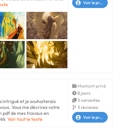
Voir le profil
texte
Montant privé
8 jours
3 variantes
intrigué et je souhaiterais
ous. Vous me décrirez votre
3 révisions
un pdf de mes travaux en
Voir le profil
Nik
Voir tout le texte