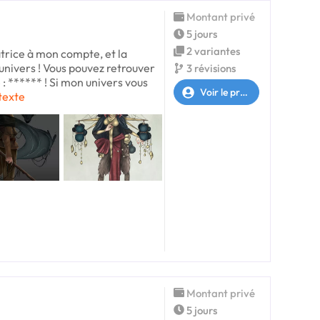
Montant privé
5 jours
2 variantes
ratrice à mon compte, et la
univers ! Vous pouvez retrouver
3 révisions
 : ****** ! Si mon univers vous
Voir le profil
 texte
Montant privé
5 jours