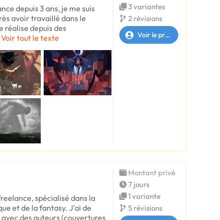
3 variantes
ance depuis 3 ans, je me suis
rès avoir travaillé dans le
2 révisions
e réalise depuis des
Voir le profil
Voir tout le texte
Montant privé
7 jours
1 variante
 freelance, spécialisé dans la
ue et de la fantasy. J'ai de
5 révisions
l avec des auteurs (couvertures