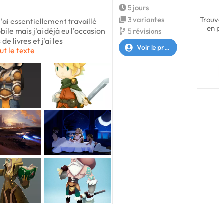
5 jours
Trouv
3 variantes
 j'ai essentiellement travaillé
en 
ile mais j'ai déjà eu l’occasion
5 révisions
e livres et j'ai les
Voir le profil
ut le texte