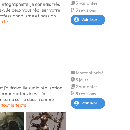
3 variantes
r infographiste, je connais très
sy, Je peux vous réaliser votre
3 révisions
professionnalisme et passion.
Voir le profil
texte
Montant privé
5 jours
2 variantes
t j'ai travaillé sur la réalisation
ombreux fanzines. J'ai
5 révisions
Ankama sur le dessin animé
Voir le profil
 tout le texte