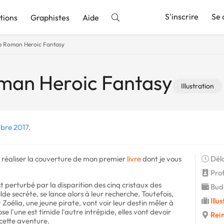
S'inscrire
Se 
tions
Graphistes
Aide
e Roman Heroic Fantasy
nnonce
man Heroic Fantasy
Illustration
bre 2017.
r réaliser la couverture de mon premier
livre
dont je vous
Déla
Profi
t perturbé par la disparition des cinq cristaux des
Budg
lde secrète, se lance alors à leur recherche. Toutefois,
Illu
 Zoélia, une jeune pirate, vont voir leur destin mêler à
e l'une est timide l'autre intrépide, elles vont devoir
Rei
cette aventure.