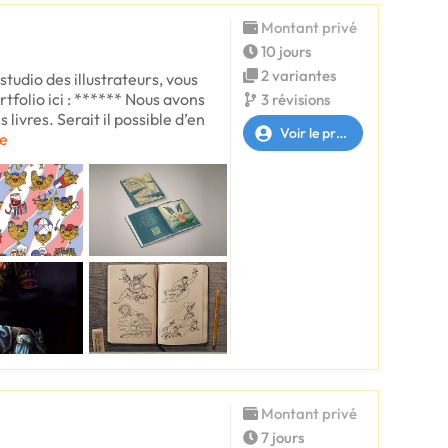
Montant privé
10 jours
2 variantes
tudio des illustrateurs, vous
tfolio ici : ****** Nous avons
3 révisions
s livres. Serait il possible d’en
Voir le profil
te
Montant privé
7 jours