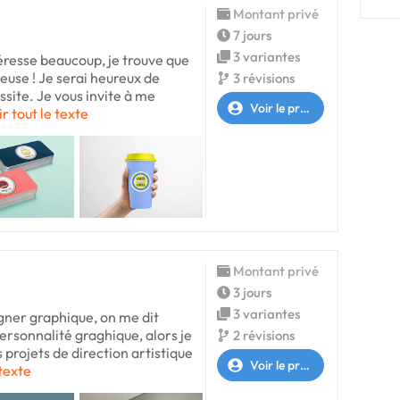
Montant privé
7 jours
3 variantes
téresse beaucoup, je trouve que
euse ! Je serai heureux de
3 révisions
ssite. Je vous invite à me
Voir le profil
ir tout le texte
Montant privé
3 jours
3 variantes
igner graphique, on me dit
personnalité graghique, alors je
2 révisions
 projets de direction artistique
Voir le profil
 texte