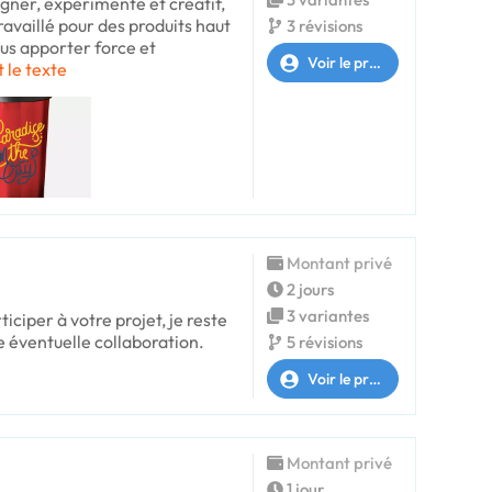
signer, expérimenté et créatif,
ravaillé pour des produits haut
3 révisions
ous apporter force et
Voir le profil
t le texte
Montant privé
2 jours
3 variantes
ticiper à votre projet, je reste
e éventuelle collaboration.
5 révisions
Voir le profil
Montant privé
1 jour