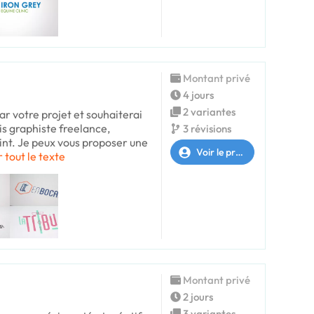
Montant privé
4 jours
2 variantes
ar votre projet et souhaiterai
is graphiste freelance,
3 révisions
int. Je peux vous proposer une
Voir le profil
r tout le texte
Montant privé
2 jours
3 variantes