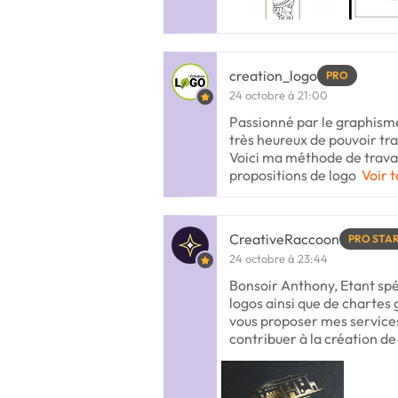
creation_logo
PRO
24 octobre à 21:00
Passionné par le graphisme 
très heureux de pouvoir trav
Voici ma méthode de travail
propositions de logo
Voir t
CreativeRaccoon
PRO STA
24 octobre à 23:44
Bonsoir Anthony, Etant spé
logos ainsi que de chartes
vous proposer mes services
contribuer à la création de