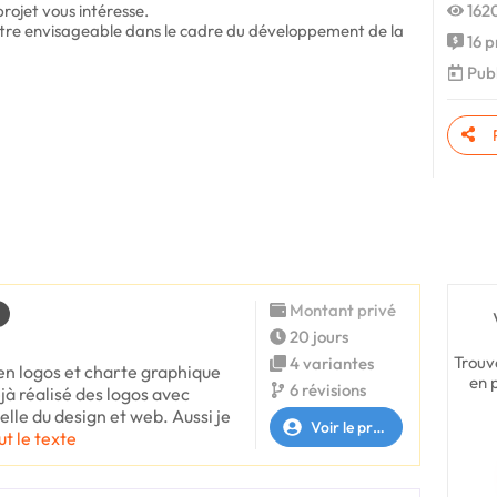
rojet vous intéresse.
1620
être envisageable dans le cadre du développement de la
16 p
Publ
Montant privé
20 jours
Trouv
4 variantes
 en logos et charte graphique
en 
6 révisions
déjà réalisé des logos avec
lle du design et web. Aussi je
Voir le profil
ut le texte