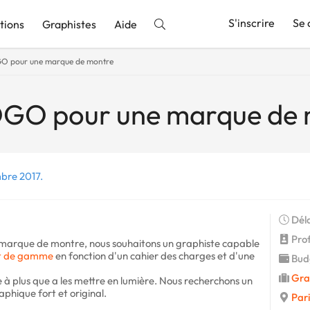
S'inscrire
Se 
tions
Graphistes
Aide
GO pour une marque de montre
nnonce
OGO pour une marque de
bre 2017.
Déla
Profi
marque de montre, nous souhaitons un graphiste capable
t de gamme
en fonction d'un cahier des charges et d'une
Budg
Gra
 à plus que a les mettre en lumière. Nous recherchons un
phique fort et original.
Pari