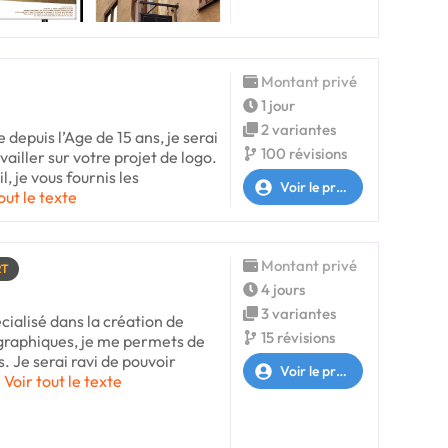
Montant privé
1 jour
2 variantes
depuis l’Age de 15 ans, je serai
100 révisions
ailler sur votre projet de logo.
, je vous fournis les
Voir le profil
out le texte
Montant privé
RT
4 jours
3 variantes
cialisé dans la création de
15 révisions
 graphiques, je me permets de
. Je serai ravi de pouvoir
Voir le profil
Voir tout le texte