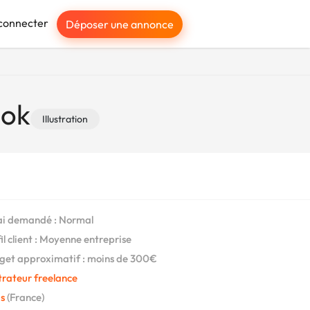
connecter
Déposer une annonce
ook
Illustration
i demandé : Normal
il client : Moyenne entreprise
et approximatif : moins de 300€
strateur freelance
s
(France)