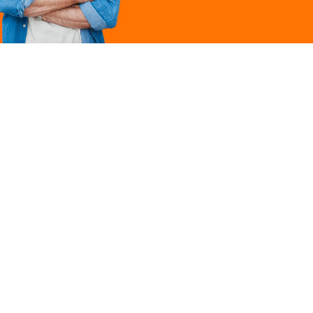
Légal
ques
Mentions légales
ille
Politique de
confidentialité
Conditions générales
 une marque du groupe