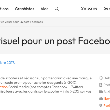
S'inscrire
Se 
tions
Graphistes
Aide
'un visuel pour un post Facebook
nnonce
visuel pour un post Faceb
bre 2017.
 de scooters et réalisons un partenariat avec une marque
Déla
 à un code promo pour acheter des gants à -20%).
Prof
tion
Social Media (nos comptes Facebook + Twitter).
sateurs avec les gants sur le scooter + info (-20% sur vos
Budg
Illu
Pari