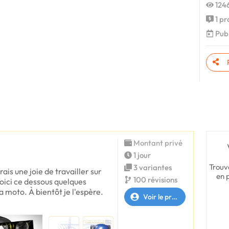
1246
1 pr
Publ
Montant privé
1 jour
Trouv
3 variantes
ais une joie de travailler sur
en 
100 révisions
Voici ce dessous quelques
a moto. À bientôt je l'espère.
Voir le profil