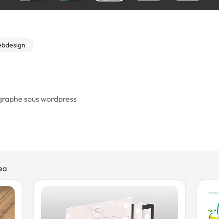
bdesign
ographe sous wordpress
ea