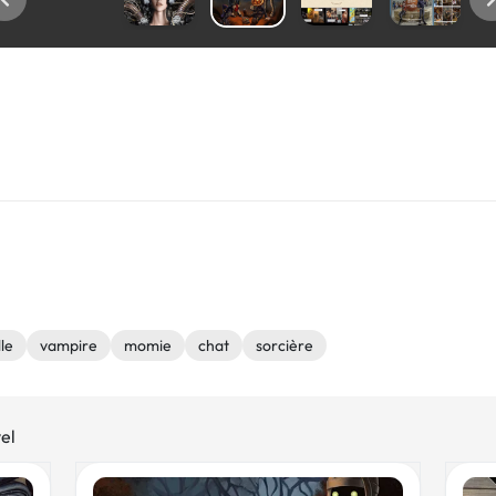
lle
vampire
momie
chat
sorcière
el