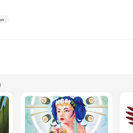
ion
d