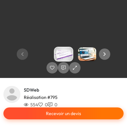
SDWeb
Réalisation #795
554
0
0
Recevoir un devis