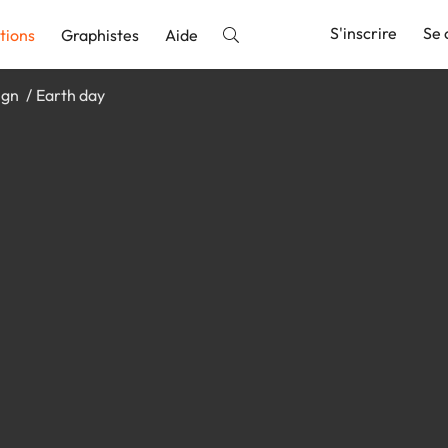
S'inscrire
Se 
tions
Graphistes
Aide
ign
Earth day
nnonce