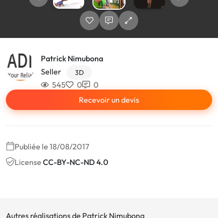
Patrick Nimubona
Seller
3D
545
0
0
Recevoir un devis
Publiée le 18/08/2017
License
CC-BY-NC-ND 4.0
Autres réalisations de Patrick Nimubona