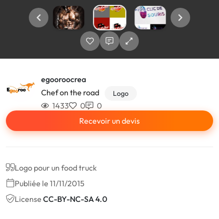
egooroocrea
Chef on the road
Logo
1433
0
0
Recevoir un devis
Logo pour un food truck
Publiée le 11/11/2015
License
CC-BY-NC-SA 4.0