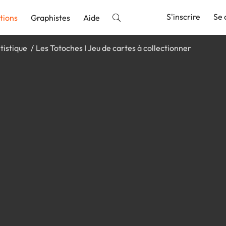
S'inscrire
Se 
tions
Graphistes
Aide
tistique
Les Totoches I Jeu de cartes à collectionner
nnonce