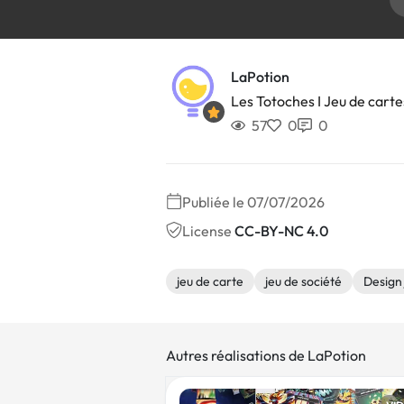
LaPotion
Les Totoches I Jeu de carte
57
0
0
Publiée le 07/07/2026
License
CC-BY-NC 4.0
jeu de carte
jeu de société
Design 
Autres réalisations de LaPotion