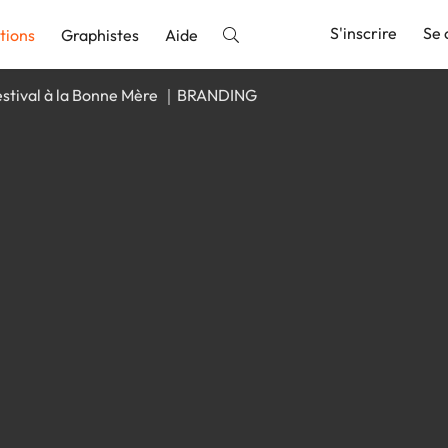
S'inscrire
Se 
tions
Graphistes
Aide
estival à la Bonne Mère ｜BRANDING
nnonce