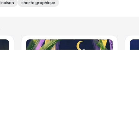
linaison
charte graphique
c