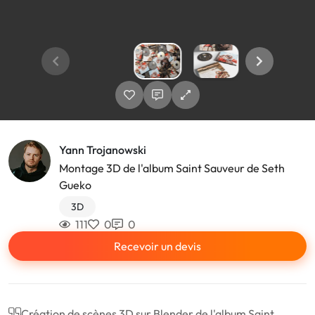
Yann Trojanowski
Montage 3D de l'album Saint Sauveur de Seth
Gueko
3D
111
0
0
Recevoir un devis
Création de scènes 3D sur Blender de l'album Saint