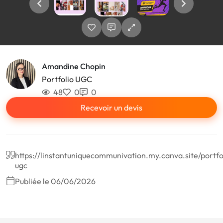
Amandine Chopin
Portfolio UGC
48
0
0
Recevoir un devis
https://linstantuniquecommunivation.my.canva.site/portfo
ugc
Publiée le 06/06/2026