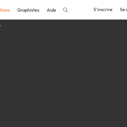
S'inscrire
Se 
tions
Graphistes
Aide
T
nnonce