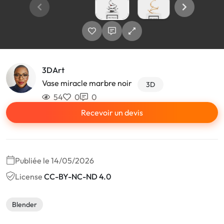
3DArt
Vase miracle marbre noir
3D
54
0
0
Recevoir un devis
Publiée le 14/05/2026
License
CC-BY-NC-ND 4.0
Blender