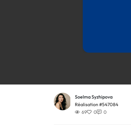
Soelma Syzhipova
Réalisation #547084
69
0
0