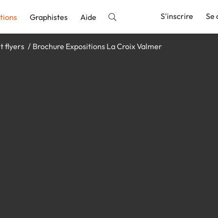
S'inscrire
Se 
tions
Graphistes
Aide
t flyers
Brochure Expositions La Croix Valmer
nnonce