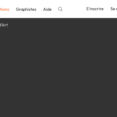
S'inscrire
Se 
tions
Graphistes
Aide
d'Art
nnonce