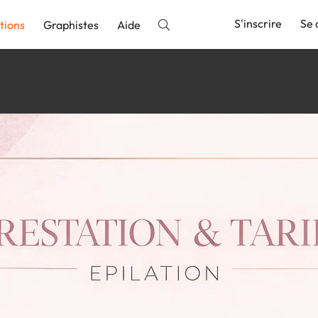
S'inscrire
Se 
tions
Graphistes
Aide
nnonce