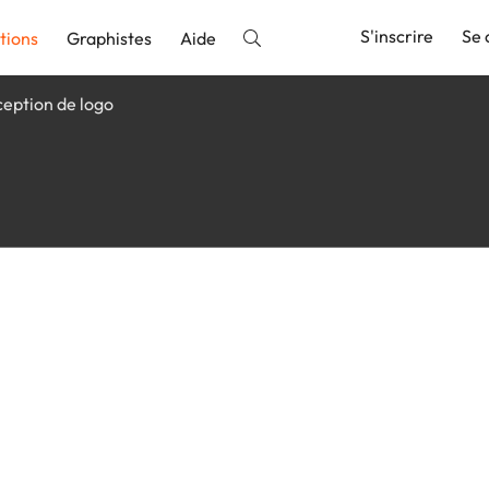
S'inscrire
Se 
tions
Graphistes
Aide
eption de logo
nnonce