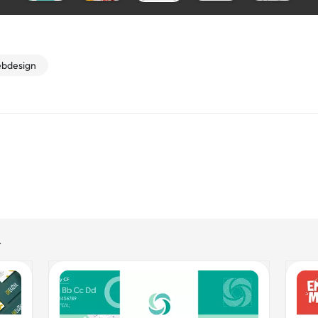
bdesign
r