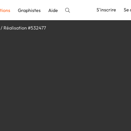
S'inscrire
Se 
tions
Graphistes
Aide
Réalisation #532477
nnonce