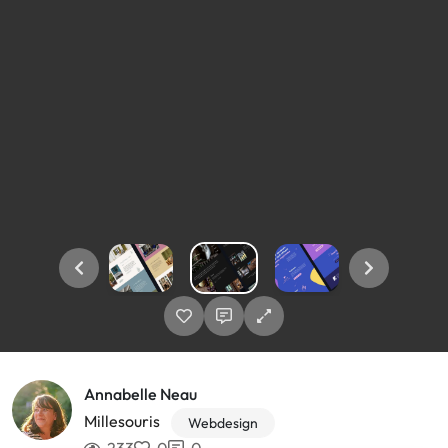
Annabelle Neau
Millesouris
Webdesign
233
0
0