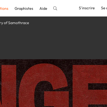
S'inscrire
Se 
tions
Graphistes
Aide
ry of Samothrace
nnonce