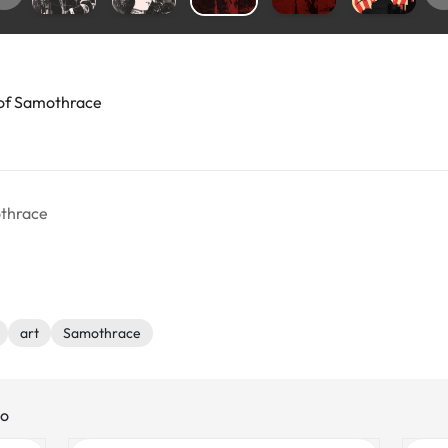
of Samothrace
othrace
art
Samothrace
lo