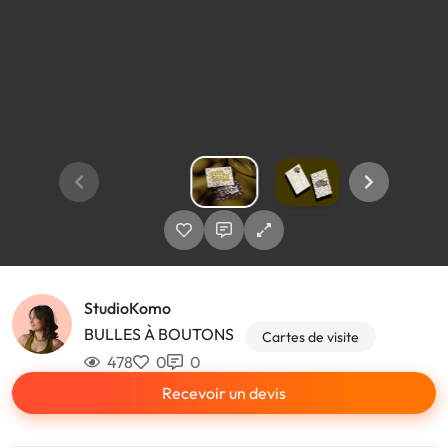
StudioKomo
BULLES À BOUTONS
Cartes de visite
478
0
0
Recevoir un devis