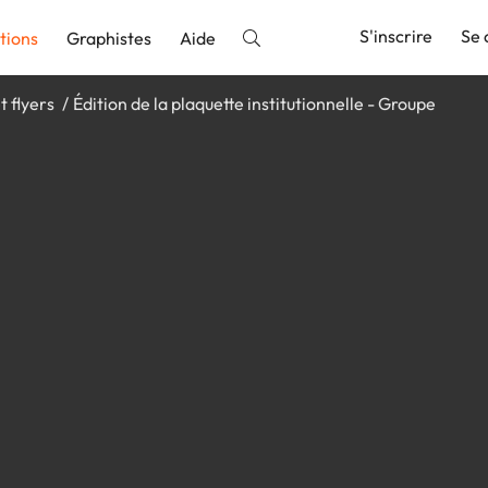
S'inscrire
Se 
tions
Graphistes
Aide
t flyers
Édition de la plaquette institutionnelle - Groupe
nnonce