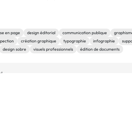
se en page
design éditorial
communication publique
graphism
spection
création graphique
typographie
infographie
suppo
design sobre
visuels professionnels
édition de documents
rd