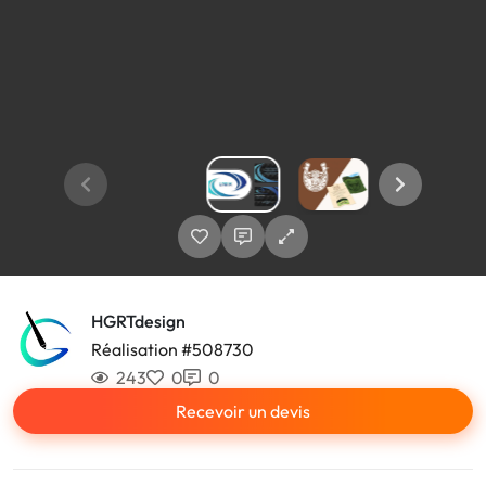
HGRTdesign
Réalisation #508730
243
0
0
Recevoir un devis